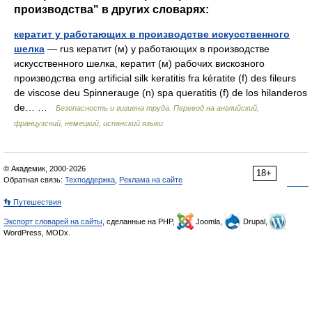
производства" в других словарях:
кератит у работающих в производстве искусственного
шелка
— rus кератит (м) у работающих в производстве
искусственного шелка, кератит (м) рабочих вискозного
производства eng artificial silk keratitis fra kératite (f) des fileurs
de viscose deu Spinnerauge (n) spa queratitis (f) de los hilanderos
de… …
Безопасность и гигиена труда. Перевод на английский,
французский, немецкий, испанский языки
© Академик, 2000-2026
18+
Обратная связь:
Техподдержка
,
Реклама на сайте
👣 Путешествия
Экспорт словарей на сайты
, сделанные на PHP,
Joomla,
Drupal,
WordPress, MODx.