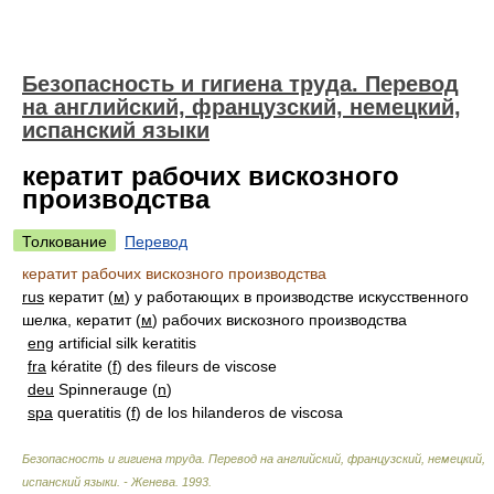
Безопасность и гигиена труда. Перевод
на английский, французский, немецкий,
испанский языки
кератит рабочих вискозного
производства
Толкование
Перевод
кератит рабочих вискозного производства
rus
кератит (
м
) у работающих в производстве искусственного
шелка, кератит (
м
) рабочих вискозного производства
eng
artificial silk keratitis
fra
kératite (
f
) des fileurs de viscose
deu
Spinnerauge (
n
)
spa
queratitis (
f
) de los hilanderos de viscosa
Безопасность и гигиена труда. Перевод на английский, французский, немецкий,
испанский языки. - Женева
.
1993
.